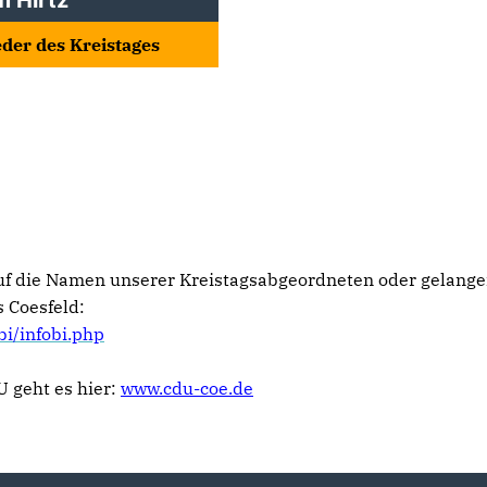
m Hirtz
eder des Kreistages
auf die Namen unserer Kreistagsabgeordneten oder gelangen 
s Coesfeld:
bi/infobi.php
U geht es hier:
www.cdu-coe.de