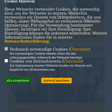
Cookie Hinweis
Diese Webseite verwendet Cookies, die notwendig
sind, um die Webseite zu nutzen. Weiterhin
verwenden wir Dienste von Drittanbietern, die uns
helfen, unser Webangebot zu verbessern (Website-
Optmierung). Für die Verwendung bestimmter
26.06.2026
Dienste, benötigen wir Ihre Einwilligung. Ihre
CDU Rosendahl trauert um
Einwilligung können Sie jederzeit widerrufen. Weitere
Ehrenbürgermeister Ludger Dinkler
Informationen finden Sie in unserer
Datenschutzerklärung
.
Technisch notwendige Cookies (
Übersicht
)
Die notwendigen Cookies werden allein für den
ordnungsgemäßen Gebrauch der Webseite benötigt.
Cookies von Drittanbietern (
Übersicht
)
Zur Optimierung unserer Webseite binden wir Dienste und
Angebote von Drittanbietern ein.
Alle akzeptieren
Auswahl speichern
23.04.2026