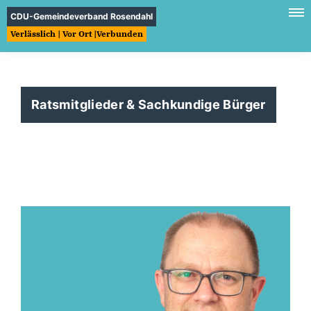
CDU-Gemeindeverband Rosendahl
Verlässlich | Vor Ort |Verbunden
Ratsmitglieder & Sachkundige Bürger